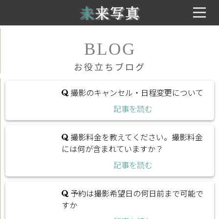
BLOG
お役立ちブログ
撮影のキャンセル・日程変更について
記事を読む
撮影料金を教えてください。撮影料金
には何が含まれていますか？
記事を読む
予約は撮影希望日の何日前まで可能で
すか