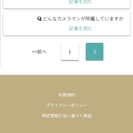
記事を読む
どんなカメラマンが所属していますか
記事を読む
<<前へ
1
2
利用規約
プライバシーポリシー
特定商取引法に基づく表記